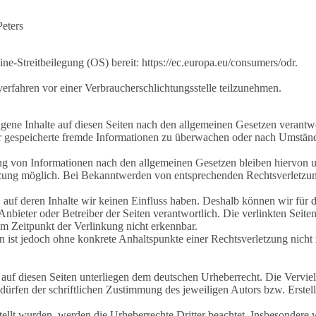
Peters
ne-Streitbeilegung (OS) bereit: https://ec.europa.eu/consumers/odr.
gsverfahren vor einer Verbraucherschlichtungsstelle teilzunehmen.
gene Inhalte auf diesen Seiten nach den allgemeinen Gesetzen verantw
der gespeicherte fremde Informationen zu überwachen oder nach Umstände
g von Informationen nach den allgemeinen Gesetzen bleiben hiervon unb
tzung möglich. Bei Bekanntwerden von entsprechenden Rechtsverletzun
, auf deren Inhalte wir keinen Einfluss haben. Deshalb können wir fü
ige Anbieter oder Betreiber der Seiten verantwortlich. Die verlinkten S
m Zeitpunkt der Verlinkung nicht erkennbar.
ten ist jedoch ohne konkrete Anhaltspunkte einer Rechtsverletzung ni
e auf diesen Seiten unterliegen dem deutschen Urheberrecht. Die Verviel
ürfen der schriftlichen Zustimmung des jeweiligen Autors bzw. Erstell
stellt wurden, werden die Urheberrechte Dritter beachtet. Insbesondere 