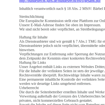
http://bundesrecht.juris.de/bundesrecht/hwo/gesamt.pdf
Inhaltlich verantwortlich nach § 18 Abs. 2 MStV: Bärbel 
Streitschlichtung
Die Europäische Kommission stellt eine Plattform zur Onli
Unsere E-Mail-Adresse finden Sie oben im Impressum.
Wir sind nicht bereit oder verpflichtet, an Streitbeilegun
Haftung für Inhalte
Als Diensteanbieter sind wir gemäß § 7 Abs.1 TMG für ei
Diensteanbieter jedoch nicht verpflichtet, übermittelte o
hinweisen.
Verpflichtungen zur Entfernung oder Sperrung der Nutzun
dem Zeitpunkt der Kenntnis einer konkreten Rechtsverle
Haftung für Links
Unser Angebot enthält Links zu externen Websites Dritter
Für die Inhalte der verlinkten Seiten ist stets der jeweil
Rechtsverstöße überprüft. Rechtswidrige Inhalte waren zu
Eine permanente inhaltliche Kontrolle der verlinkten Sei
werden wir derartige Links umgehend entfernen.
Urheberrecht
Die durch die Seitenbetreiber erstellten Inhalte und Werk
Verwertung außerhalb der Grenzen des Urheberrechtes bed
privaten, nicht kommerziellen Gebrauch gestattet.
Soweit die Inhalte auf dieser Seite nicht vom Betreiber er